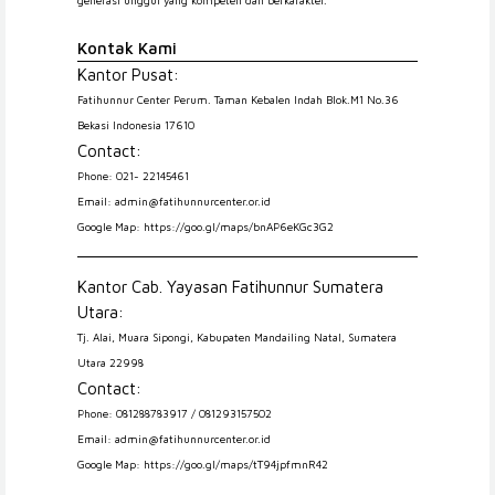
Kontak Kami
Kantor Pusat:
Fatihunnur Center Perum. Taman Kebalen Indah Blok.M1 No.36
Bekasi Indonesia 17610
Contact:
Phone: 021- 22145461
Email: admin@fatihunnurcenter.or.id
Google Map: https://goo.gl/maps/bnAP6eKGc3G2
Kantor Cab. Yayasan Fatihunnur Sumatera
Utara:
Tj. Alai, Muara Sipongi, Kabupaten Mandailing Natal, Sumatera
Utara 22998
Contact:
Phone: 081288783917 / 081293157502
Email: admin@fatihunnurcenter.or.id
Google Map: https://goo.gl/maps/tT94jpfmnR42